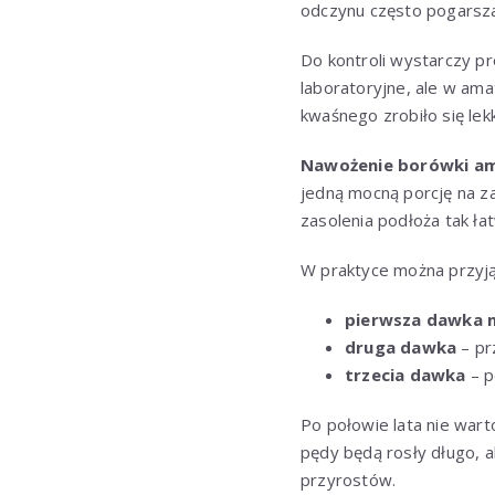
odczynu często pogarsza
Do kontroli wystarczy p
laboratoryjne, ale w am
kwaśnego zrobiło się lek
Nawożenie borówki am
jedną mocną porcję na z
zasolenia podłoża tak ła
W praktyce można przyją
pierwsza dawka 
druga dawka
– pr
trzecia dawka
– p
Po połowie lata nie war
pędy będą rosły długo, 
przyrostów.