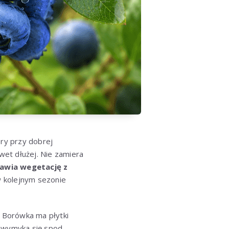
óry przy dobrej
wet dłużej. Nie zamiera
awia wegetację z
w kolejnym sezonie
 Borówka ma płytki
H wymyka się spod