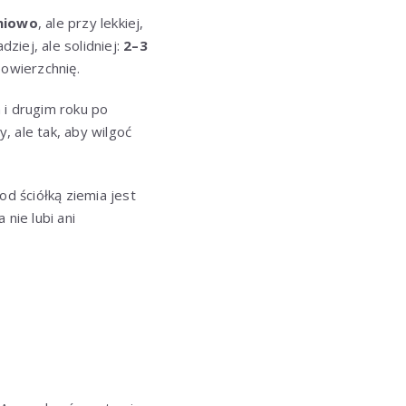
niowo
, ale przy lekkiej,
ziej, ale solidniej:
2–3
powierzchnię.
 i drugim roku po
y, ale tak, aby wilgoć
od ściółką ziemia jest
 nie lubi ani