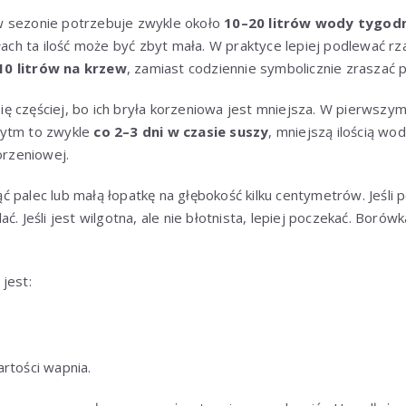
w sezonie potrzebuje zwykle około
10–20 litrów wody tygod
łach ta ilość może być zbyt mała. W praktyce lepiej podlewać rzad
10 litrów na krzew
, zamiast codziennie symbolicznie zraszać 
 częściej, bo ich bryła korzeniowa jest mniejsza. W pierwszym
rytm to zwykle
co 2–3 dni w czasie suszy
, mniejszą ilością wod
orzeniowej.
 palec lub małą łopatkę na głębokość kilku centymetrów. Jeśli p
. Jeśli jest wilgotna, ale nie błotnista, lepiej poczekać. Borówka
.
jest:
artości wapnia.