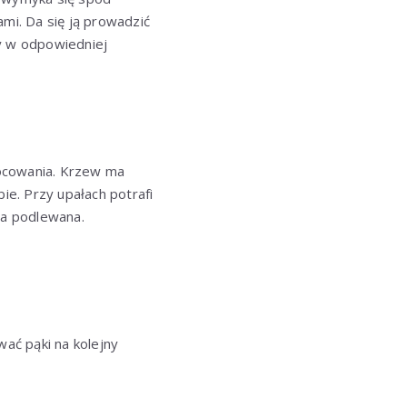
ami. Da się ją prowadzić
zy w odpowiedniej
ocowania. Krzew ma
ie. Przy upałach potrafi
ła podlewana.
ać pąki na kolejny