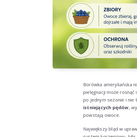
Borówka amerykańska nie
pielęgnacji może rosnąć
po jednym sezonie i nie 
istniejących pędów
, w
powstają owoce.
Największy błąd w upraw
system korzeniowy, lubi