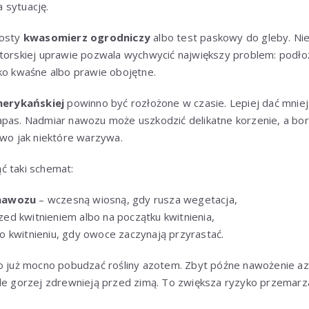
 sytuację.
rosty
kwasomierz ogrodniczy
albo test paskowy do gleby. Nie
atorskiej uprawie pozwala wychwycić największy problem: podło
ko kwaśne albo prawie obojętne.
erykańskiej
powinno być rozłożone w czasie. Lepiej dać mniejs
apas. Nadmiar nawozu może uszkodzić delikatne korzenie, a bo
two jak niektóre warzywa.
ć taki schemat:
nawozu
– wczesną wiosną, gdy rusza wegetacja,
zed kwitnieniem albo na początku kwitnienia,
o kwitnieniu, gdy owoce zaczynają przyrastać.
to już mocno pobudzać rośliny azotem. Zbyt późne nawożenie a
ale gorzej zdrewnieją przed zimą. To zwiększa ryzyko przemar