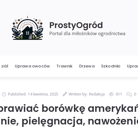
ziół
Uprawa owoców
Trawnik
Drzewa
Szkodniki
Upra
Published:
14 kwietnia, 2025
Written by:
Redakcja
611
0
prawiać borówkę ameryka
ie, pielęgnacja, nawożenie