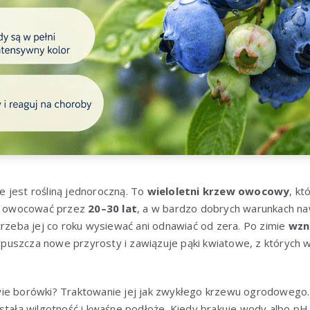
 jest rośliną jednoroczną. To
wieloletni krzew owocowy
, kt
 i owocować przez
20–30 lat
, a w bardzo dobrych warunkach na
trzeba jej co roku wysiewać ani odnawiać od zera. Po zimie
wzn
ypuszcza nowe przyrosty i zawiązuje pąki kwiatowe, z których 
ie borówki? Traktowanie jej jak zwykłego krzewu ogrodowego.
 stałą wilgotność i kwaśne podłoże. Kiedy brakuje wody albo p