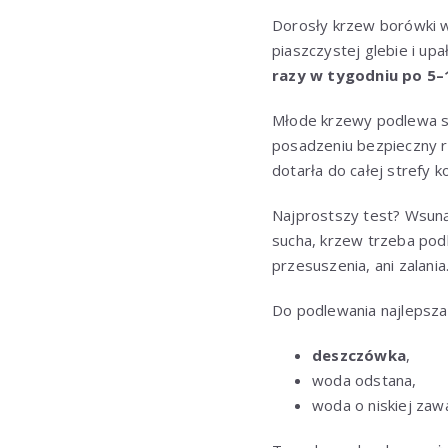
Dorosły krzew borówki 
piaszczystej glebie i upa
razy w tygodniu po 5–
Młode krzewy podlewa się
posadzeniu bezpieczny 
dotarła do całej strefy k
Najprostszy test? Wsunąć
sucha, krzew trzeba podlać
przesuszenia, ani zalania
Do podlewania najlepsza 
deszczówka
,
woda odstana,
woda o niskiej zaw