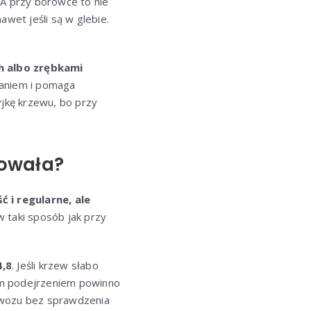
A przy borówce to nie
nawet jeśli są w glebie.
h albo zrębkami
zaniem i pomaga
yjkę krzewu, bo przy
cowała?
 i regularne, ale
 w taki sposób jak przy
4,8
. Jeśli krzew słabo
zym podejrzeniem powinno
awozu bez sprawdzenia