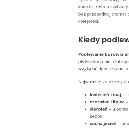
kontroli, roślina szybko
bez przesadnej chemii i
kolejności.
Kiedy podle
Podlewanie borówki a
płytkie korzenie, dlateg
wyglądać dobrze rano, a 
Najważniejsze okresy po
kwiecień i maj
– ro
czerwiec i lipiec
– 
sierpień
– u odmia
sezon,
sucha jesień
– pod