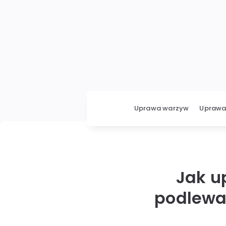
Uprawa warzyw
Uprawa 
Jak u
podlewan