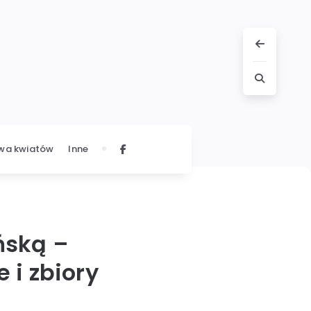
wa kwiatów
Inne
ńską –
 i zbiory