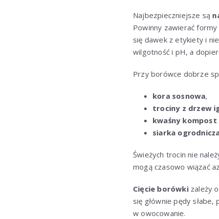
Najbezpieczniejsze są
n
Powinny zawierać formy 
się dawek z etykiety i ni
wilgotność i pH, a dopie
Przy borówce dobrze spr
kora sosnowa
,
trociny z drzew i
kwaśny kompost 
siarka ogrodnicz
Świeżych trocin nie nale
mogą czasowo wiązać azo
Cięcie borówki
zależy o
się głównie pędy słabe, 
w owocowanie.