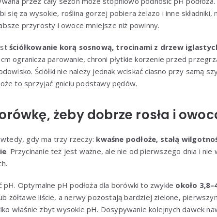
wana przez cały sezon może stopniowo podnosić pH podłoża. 
i się za wysokie, roślina gorzej pobiera żelazo i inne składniki, 
łabsze przyrosty i owoce mniejsze niż powinny.
est
ściółkowanie korą sosnową, trocinami z drzew iglastyc
cm ogranicza parowanie, chroni płytkie korzenie przed przegr
dowisko. Ściółki nie należy jednak wciskać ciasno przy samą sz
oże to sprzyjać gniciu podstawy pędów.
orówkę, żeby dobrze rosła i owo
e wtedy, gdy ma trzy rzeczy:
kwaśne podłoże, stałą wilgotność
ie
. Przycinanie też jest ważne, ale nie od pierwszego dnia i nie
h.
ć pH. Optymalne pH podłoża dla borówki to zwykle
około 3,8–
lub żółtawe liście, a nerwy pozostają bardziej zielone, pierws
tylko właśnie zbyt wysokie pH. Dosypywanie kolejnych dawek n