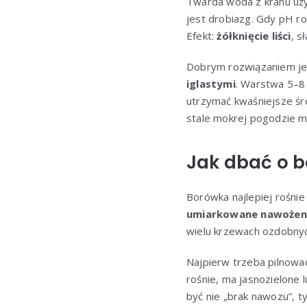
Twarda woda z kranu uży
jest drobiazg. Gdy pH rob
Efekt:
żółknięcie liści
, s
Dobrym rozwiązaniem j
iglastymi
. Warstwa 5–8 
utrzymać kwaśniejsze śro
stale mokrej pogodzie m
Jak dbać o b
Borówka najlepiej rośni
umiarkowane nawożen
wielu krzewach ozdobnyc
Najpierw trzeba pilnowa
rośnie, ma jasnozielone 
być nie „brak nawozu”, 