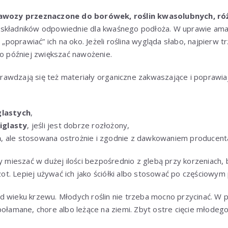
awozy przeznaczone do borówek, roślin kwasolubnych, róż
składników odpowiednie dla kwaśnego podłoża. W uprawie amat
e „poprawiać” ich na oko. Jeżeli roślina wygląda słabo, najpierw 
ro później zwiększać nawożenie.
awdzają się też materiały organiczne zakwaszające i poprawiaj
glastych
,
iglasty
, jeśli jest dobrze rozłożony,
a
, ale stosowana ostrożnie i zgodnie z dawkowaniem producent
ży mieszać w dużej ilości bezpośrednio z glebą przy korzeniach,
t. Lepiej używać ich jako ściółki albo stosować po częściowy
d wieku krzewu. Młodych roślin nie trzeba mocno przycinać. W 
połamane, chore albo leżące na ziemi. Zbyt ostre cięcie młodeg