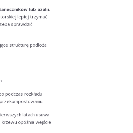
aneczników lub azalii
.
orskiej lepiej trzymać
trzeba sprawdzić
ące strukturę podłoża:
a.
 bo podczas rozkładu
m przekompostowaniu.
pierwszych latach usuwa
o krzewu opóźnia wejście