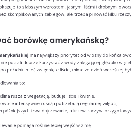
 pokazuje to słabszym wzrostem, jasnymi liśćmi i drobnymi owoc
 bez skomplikowanych zabiegów, ale trzeba pilnować kilku rzec
wać borówkę amerykańską?
merykańskiej
ma największy priorytet od wiosny do końca ow
o nie potrafi dobrze korzystać z wody zalegającej głęboko w gleb
po południu mieć zwiędnięte liście, mimo że dzień wcześniej by
dlewania to:
ślina rusza z wegetacją, buduje liście i kwitnie,
owoce intensywnie rosną i potrzebują regularnej wilgoci,
n późniejszych trwa dojrzewanie, a krzew zaczyna przygotowyw
lewanie pomaga roślinie lepiej wejść w zimę.