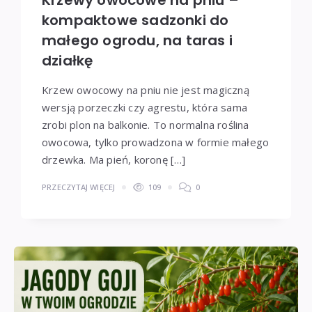
Krzewy owocowe na pniu –
kompaktowe sadzonki do
małego ogrodu, na taras i
działkę
Krzew owocowy na pniu nie jest magiczną
wersją porzeczki czy agrestu, która sama
zrobi plon na balkonie. To normalna roślina
owocowa, tylko prowadzona w formie małego
drzewka. Ma pień, koronę […]
PRZECZYTAJ WIĘCEJ
109
0