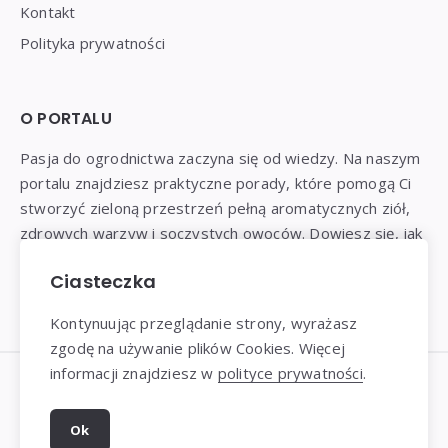
Kontakt
Polityka prywatności
O PORTALU
Pasja do ogrodnictwa zaczyna się od wiedzy. Na naszym
portalu znajdziesz praktyczne porady, które pomogą Ci
stworzyć zieloną przestrzeń pełną aromatycznych ziół,
zdrowych warzyw i soczystych owoców. Dowiesz się, jak
prawidłowo sadzić, pielęgnować i chronić rośliny, aby
Ciasteczka
cieszyć się obfitymi plonami.
Kontynuując przeglądanie strony, wyrażasz
zgodę na używanie plików Cookies. Więcej
informacji znajdziesz w
polityce prywatności
.
Dziękujemy za wizytę - Prosty-Ogrod.pl © 2025
Ok