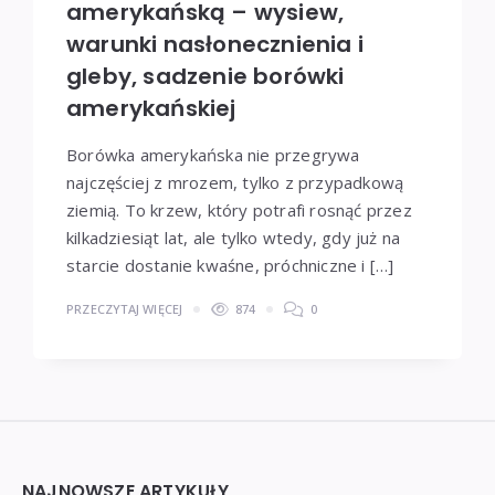
amerykańską – wysiew,
warunki nasłonecznienia i
gleby, sadzenie borówki
amerykańskiej
Borówka amerykańska nie przegrywa
najczęściej z mrozem, tylko z przypadkową
ziemią. To krzew, który potrafi rosnąć przez
kilkadziesiąt lat, ale tylko wtedy, gdy już na
starcie dostanie kwaśne, próchniczne i […]
PRZECZYTAJ WIĘCEJ
874
0
Widgets
NAJNOWSZE ARTYKUŁY