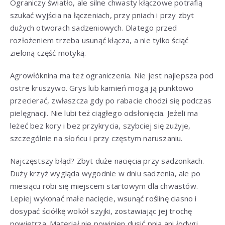
Ograniczy światło, ale silne chwasty kłączowe potrafią
szukać wyjścia na łączeniach, przy pniach i przy zbyt
dużych otworach sadzeniowych. Dlatego przed
rozłożeniem trzeba usunąć kłącza, a nie tylko ściąć
zieloną część motyką.
Agrowłóknina ma też ograniczenia. Nie jest najlepsza pod
ostre kruszywo. Grys lub kamień mogą ją punktowo
przecierać, zwłaszcza gdy po rabacie chodzi się podczas
pielęgnacji. Nie lubi też ciągłego odsłonięcia. Jeżeli ma
leżeć bez kory i bez przykrycia, szybciej się zużyje,
szczególnie na słońcu i przy częstym naruszaniu.
Najczęstszy błąd? Zbyt duże nacięcia przy sadzonkach.
Duży krzyż wygląda wygodnie w dniu sadzenia, ale po
miesiącu robi się miejscem startowym dla chwastów.
Lepiej wykonać małe nacięcie, wsunąć roślinę ciasno i
dosypać ściółkę wokół szyjki, zostawiając jej trochę
powietrza. Materiał nie powinien dusić pnia ani łodygi.