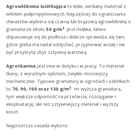
Agrowłóknina ściółkująca
to lekki, nietkany materiał z
włókien polipropylenowych. Najczęściej do ograniczania
chwastów wybiera się czarną lub brązową agrowłókninę o
gramaturze około
50 g/m²
. Jest miękka, łatwo
dopasowuje się do podłoża i dobrze sprawdza się tam,
gdzie gleba ma nadal oddychać, przyjmować wodę i nie
być przykryta zbyt sztywną warstwą.
Agrotkanina
jest inna w dotyku i w pracy. To materiał
tkany, z wyraźnym splotem, zwykle mocniejszy
mechanicznie. Typowe gramatury w ogrodach i szkółkach
to
70, 90, 100 oraz 130 g/m²
. Im wyższa gramatura,
tym większa odporność na przetarcia, rozciąganie i
eksploatację, ale też sztywniejszy materiał i wyższy
koszt.
Najprostsza zasada wyboru: