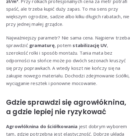
zł/m²
. Przy rolkach profesjonalnych cena za metr potrafi
spaść, ale trzeba kupić duży zapas. To ma sens przy
większym ogrodzie, sadzie albo kilku długich rabatach, nie
przy jednej małej grządce.
Najważniejszy parametr? Nie sama cena. Najpierw trzeba
sprawdzić
gramaturę
, potem
stabilizację UV
,
szerokość rolki i sposób montażu. Tania mata bez
odporności na słońce może po dwóch sezonach kruszyć
się przy poprawkach. A wtedy koszt nie kończy się na
zakupie nowego materiału. Dochodzi zdejmowanie ściółki,
wyciąganie resztek i ponowne mocowanie.
Gdzie sprawdzi się agrowłóknina,
a gdzie lepiej nie ryzykować
Agrowłóknina do ściółkowania
jest dobrym wyborem
tam, gdzie potrzebna jest elastyczność. Dobrze układa