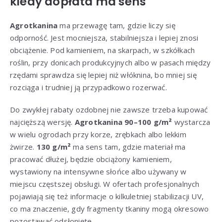
kiedy dopłata ma sens
Agrotkanina
ma przewagę tam, gdzie liczy się
odporność. Jest mocniejsza, stabilniejsza i lepiej znosi
obciążenie. Pod kamieniem, na skarpach, w szkółkach
roślin, przy donicach produkcyjnych albo w pasach między
rzędami sprawdza się lepiej niż włóknina, bo mniej się
rozciąga i trudniej ją przypadkowo rozerwać.
Do zwykłej rabaty ozdobnej nie zawsze trzeba kupować
najcięższą wersję.
Agrotkanina 90–100 g/m²
wystarcza
w wielu ogrodach przy korze, zrębkach albo lekkim
żwirze.
130 g/m²
ma sens tam, gdzie materiał ma
pracować dłużej, będzie obciążony kamieniem,
wystawiony na intensywne słońce albo używany w
miejscu częstszej obsługi. W ofertach profesjonalnych
pojawiają się też informacje o kilkuletniej stabilizacji UV,
co ma znaczenie, gdy fragmenty tkaniny mogą okresowo
pozostawać odsłonięte.