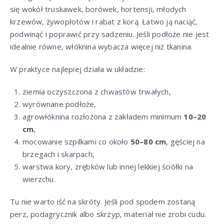
się wokół truskawek, borówek, hortensji, młodych
krzewów, żywopłotów i rabat z korą. Łatwo ją naciąć,
podwinąć i poprawić przy sadzeniu. Jeśli podłoże nie jest
idealnie równe, włóknina wybacza więcej niż tkanina.
W praktyce najlepiej działa w układzie:
ziemia oczyszczona z chwastów trwałych,
wyrównane podłoże,
agrowłóknina rozłożona z zakładem minimum
10–20
cm
,
mocowanie szpilkami co około
50–80 cm
, gęściej na
brzegach i skarpach,
warstwa kory, zrębków lub innej lekkiej ściółki na
wierzchu.
Tu nie warto iść na skróty. Jeśli pod spodem zostaną
perz, podagrycznik albo skrzyp, materiał nie zrobi cudu.