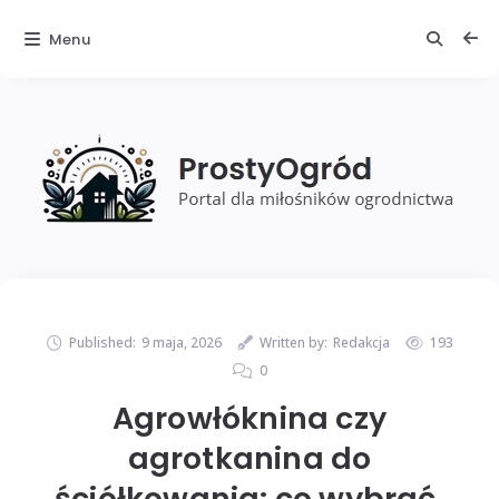
Menu
Published:
9 maja, 2026
Written by:
Redakcja
193
0
Agrowłóknina czy
agrotkanina do
ściółkowania: co wybrać,