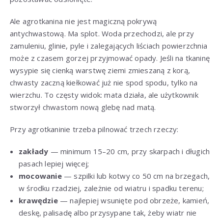
Ale agrotkanina nie jest magiczną pokrywą
antychwastową. Ma splot. Woda przechodzi, ale przy
zamuleniu, glinie, pyle i zalegających liściach powierzchnia
może z czasem gorzej przyjmować opady. Jeśli na tkaninę
wysypie się cienką warstwę ziemi zmieszaną z korą,
chwasty zaczną kiełkować już nie spod spodu, tylko na
wierzchu. To częsty widok: mata działa, ale użytkownik
stworzył chwastom nową glebę nad matą.
Przy agrotkaninie trzeba pilnować trzech rzeczy:
zakłady
— minimum 15–20 cm, przy skarpach i długich
pasach lepiej więcej;
mocowanie
— szpilki lub kotwy co 50 cm na brzegach,
w środku rzadziej, zależnie od wiatru i spadku terenu;
krawędzie
— najlepiej wsunięte pod obrzeże, kamień,
deskę, palisadę albo przysypane tak, żeby wiatr nie