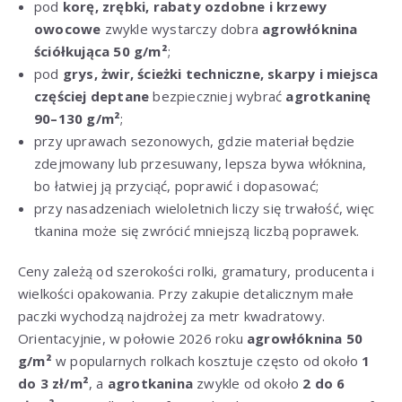
pod
korę, zrębki, rabaty ozdobne i krzewy
owocowe
zwykle wystarczy dobra
agrowłóknina
ściółkująca 50 g/m²
;
pod
grys, żwir, ścieżki techniczne, skarpy i miejsca
częściej deptane
bezpieczniej wybrać
agrotkaninę
90–130 g/m²
;
przy uprawach sezonowych, gdzie materiał będzie
zdejmowany lub przesuwany, lepsza bywa włóknina,
bo łatwiej ją przyciąć, poprawić i dopasować;
przy nasadzeniach wieloletnich liczy się trwałość, więc
tkanina może się zwrócić mniejszą liczbą poprawek.
Ceny zależą od szerokości rolki, gramatury, producenta i
wielkości opakowania. Przy zakupie detalicznym małe
paczki wychodzą najdrożej za metr kwadratowy.
Orientacyjnie, w połowie 2026 roku
agrowłóknina 50
g/m²
w popularnych rolkach kosztuje często od około
1
do 3 zł/m²
, a
agrotkanina
zwykle od około
2 do 6