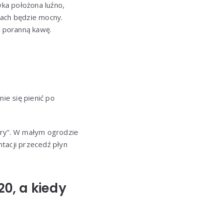
ka położona luźno,
pach będzie mocny.
e poranną kawę.
ie się pienić po
ory”. W małym ogrodzie
ntacji przecedź płyn
20, a kiedy