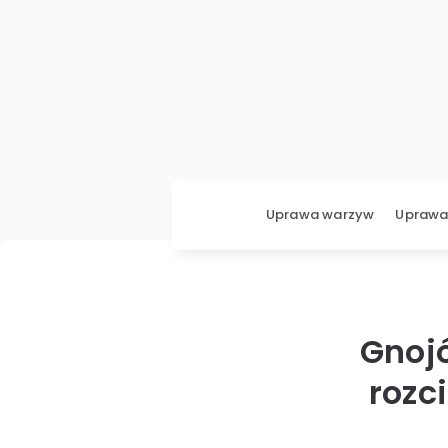
Uprawa warzyw
Uprawa 
Gnoj
rozc