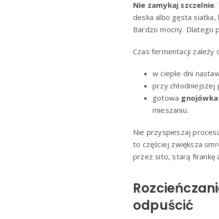
Nie zamykaj szczelnie
.
deska albo gęsta siatka
Bardzo mocny. Dlatego po
Czas fermentacji zależy
w ciepłe dni nasta
przy chłodniejsze
gotowa
gnojówka
mieszaniu.
Nie przyspieszaj proces
to częściej zwiększa smró
przez sito, starą firankę
Rozcieńczanie
odpuścić