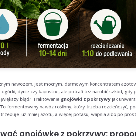
cznym nawozem. Jest mocnym, darmowym koncentratem azotowy
ogórki, dynie czy kapustne, ale potrafi też narobić szkód, gdy 
ajwiększy błąd? Traktowanie
gnojówki z pokrzywy
jak uniwers
. To fermentowany nawóz roślinny, który trzeba rozcieńczyć,
otrzebuje już mniej azotu, a więcej potasu, wapnia albo po pros
wać gnojówkę z pokrzywy: propor