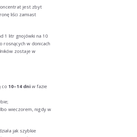
Koncentrat jest zbyt
onę liści zamiast
ad 1 litr gnojówki na 10
bo rosnących w donicach
adników zostaje w
ą co
10–14 dni
w fazie
bie;
 albo wieczorem, nigdy w
ziała jak szybkie