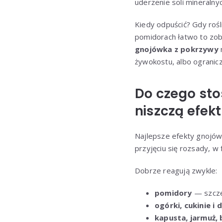
uderzenie soli mineraln
Kiedy odpuścić? Gdy rośli
pomidorach łatwo to zob
gnojówka z pokrzywy
żywokostu, albo ogranicz
Do czego sto
niszczą efekt
Najlepsze efekty gnojówk
przyjęciu się rozsady, w
Dobrze reagują zwykle:
pomidory
— szcze
ogórki, cukinie i 
kapusta, jarmuż, 