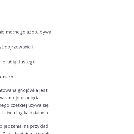
anie mocnego azotu bywa
yć dojrzewanie i
ie lubią tłustego,
eniach.
entowana gnojówka jest
warantuje usunięcia
nego częściej używa się
i inna logika działania.
do jedzenia, na przykład
 Zapach, higiena i smak