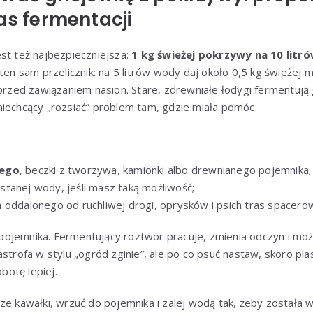
as fermentacji
st też najbezpieczniejsza:
1 kg świeżej pokrzywy na 10 litr
 ten sam przelicznik: na 5 litrów wody daj około 0,5 kg świeżej 
 przed zawiązaniem nasion. Stare, zdrewniałe łodygi fermentują g
niechcący „rozsiać” problem tam, gdzie miała pomóc.
wego
, beczki z tworzywa, kamionki albo drewnianego pojemnika;
stanej wody, jeśli masz taką możliwość;
 oddalonego od ruchliwej drogi, oprysków i psich tras spacero
ojemnika. Fermentujący roztwór pracuje, zmienia odczyn i moż
astrofa w stylu „ogród zginie”, ale po co psuć nastaw, skoro pl
obotę lepiej.
ze kawałki, wrzuć do pojemnika i zalej wodą tak, żeby została 