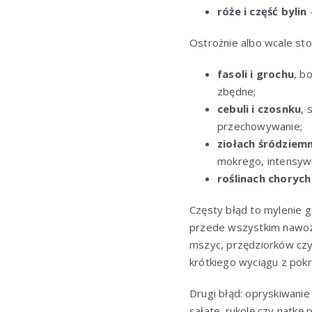
róże i część bylin
Ostrożnie albo wcale sto
fasoli i grochu
, b
zbędne;
cebuli i czosnku
, 
przechowywanie;
ziołach śródziem
mokrego, intensyw
roślinach choryc
Częsty błąd to mylenie 
przede wszystkim nawoze
mszyc, przędziorków czy
krótkiego wyciągu z pokr
Drugi błąd: opryskiwanie 
sałatę, rukolę czy natkę