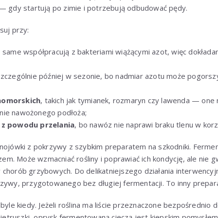
— gdy startują po zimie i potrzebują odbudować pędy.
suj przy:
o same współpracują z bakteriami wiążącymi azot, więc dokład
szczególnie później w sezonie, bo nadmiar azotu może pogorsz
nomorskich
, takich jak tymianek, rozmaryn czy lawenda — one n
nie nawożonego podłoża;
h z powodu przelania
, bo nawóz nie naprawi braku tlenu w korz
gnojówki z pokrzywy z szybkim preparatem na szkodniki. Ferm
m. Może wzmacniać rośliny i poprawiać ich kondycję, ale nie g
 chorób grzybowych. Do delikatniejszego działania interwencyj
zywy, przygotowanego bez długiej fermentacji. To inny preparat 
byle kiedy. Jeżeli roślina ma liście przeznaczone bezpośrednio 
 pietruszki, oprysk fermentowaną cieczą jest kiepskim pomysłem.