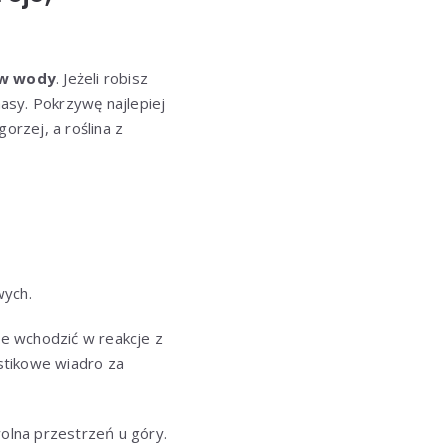
ów wody
. Jeżeli robisz
masy. Pokrzywę najlepiej
orzej, a roślina z
wych.
e wchodzić w reakcje z
astikowe wiadro za
wolna przestrzeń u góry.