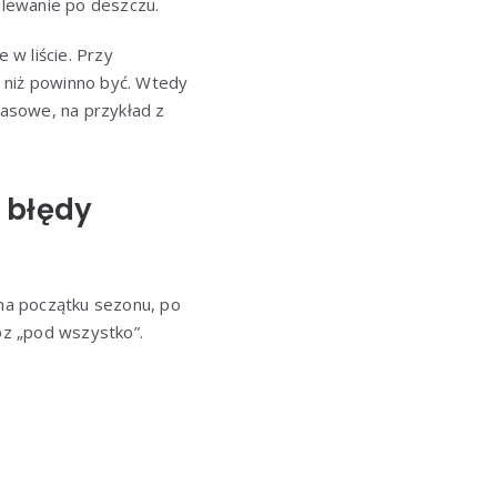
dlewanie po deszczu.
 w liście. Przy
 niż powinno być. Wtedy
tasowe, na przykład z
e błędy
 na początku sezonu, po
óz „pod wszystko”.