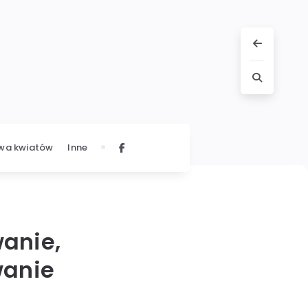
wa kwiatów
Inne
anie,
wanie