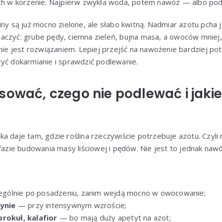
ych w korzenie. Najpierw zwykła woda, potem nawóz — albo po
ny są już mocno zielone, ale słabo kwitną. Nadmiar azotu pcha je
aczyć: grube pędy, ciemna zieleń, bujna masa, a owoców mniej,
nie jest rozwiązaniem. Lepiej przejść na nawożenie bardziej po
yć dokarmianie i sprawdzić podlewanie.
sować, czego nie podlewać i jaki
a daje tam, gdzie roślina rzeczywiście potrzebuje azotu. Czyli
 fazie budowania masy liściowej i pędów. Nie jest to jednak naw
gólnie po posadzeniu, zanim wejdą mocno w owocowanie;
dynie
— przy intensywnym wzroście;
brokuł, kalafior
— bo mają duży apetyt na azot;