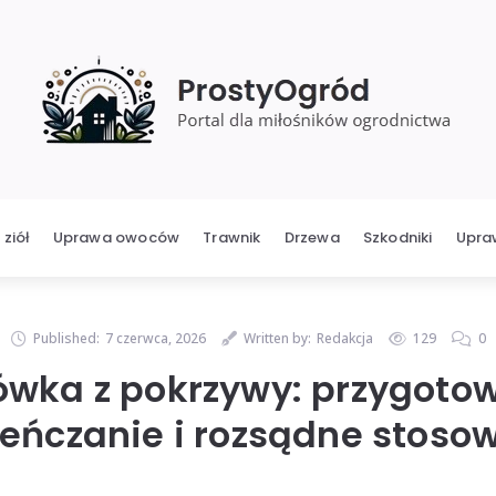
ziół
Uprawa owoców
Trawnik
Drzewa
Szkodniki
Upra
Published:
7 czerwca, 2026
Written by:
Redakcja
129
0
ówka z pokrzywy: przygotow
ieńczanie i rozsądne stoso