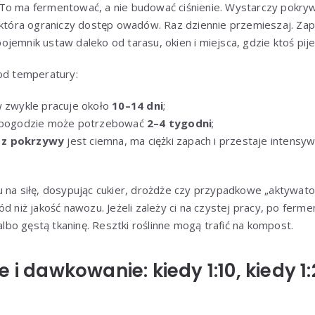
 To ma fermentować, a nie budować ciśnienie. Wystarczy pokryw
, która ograniczy dostęp owadów. Raz dziennie przemieszaj. Za
jemnik ustaw daleko od tarasu, okien i miejsca, gdzie ktoś pij
 od temperatury:
w zwykle pracuje około
10–14 dni
;
j pogodzie może potrzebować
2–4 tygodni
;
 z pokrzywy
jest ciemna, ma ciężki zapach i przestaje intensywn
u na siłę, dosypując cukier, drożdże czy przypadkowe „aktywat
d niż jakość nawozu. Jeżeli zależy ci na czystej pracy, po ferme
 albo gęstą tkaninę. Resztki roślinne mogą trafić na kompost.
 i dawkowanie: kiedy 1:10, kiedy 1: