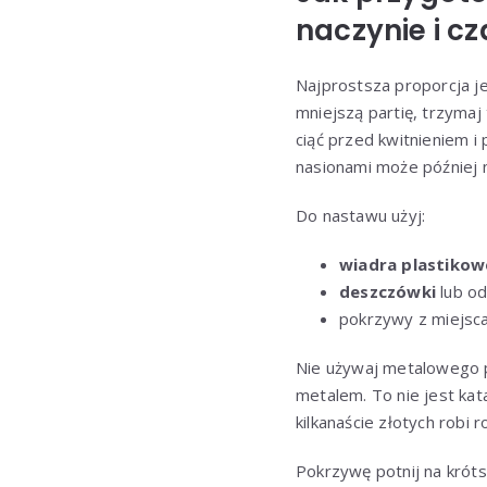
naczynie i cz
Najprostsza proporcja je
mniejszą partię, trzymaj
ciąć przed kwitnieniem i
nasionami może później 
Do nastawu użyj:
wiadra plastiko
deszczówki
lub od
pokrzywy z miejsca
Nie używaj metalowego p
metalem. To nie jest kat
kilkanaście złotych robi r
Pokrzywę potnij na króts