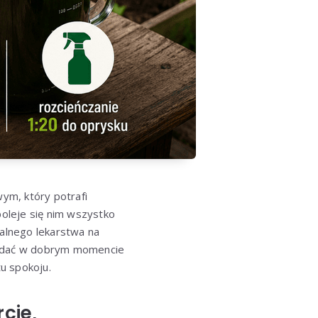
m, który potrafi
poleje się nim wszystko
alnego lekarstwa na
 podać w dobrym momencie
tu spokoju.
cje,