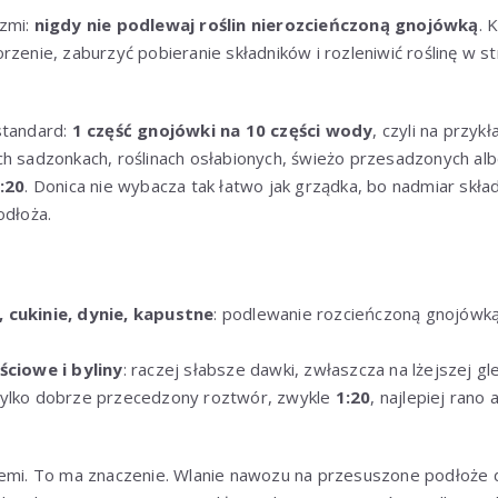
rzmi:
nigdy nie podlewaj roślin nierozcieńczoną gnojówką
. 
zenie, zaburzyć pobieranie składników i rozleniwić roślinę w str
standard:
1 część gnojówki na 10 części wody
, czyli na przykł
ch sadzonkach, roślinach osłabionych, świeżo przesadzonych al
:20
. Donica nie wybacza tak łatwo jak grządka, bo nadmiar skł
odłoża.
 cukinie, dynie, kapustne
: podlewanie rozcieńczoną gnojówk
ściowe i byliny
: raczej słabsze dawki, zwłaszcza na lżejszej gle
 tylko dobrze przecedzony roztwór, zwykle
1:20
, najlepiej rano
iemi. To ma znaczenie. Wlanie nawozu na przesuszone podłoże d